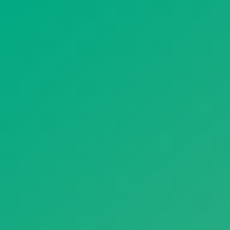
遥想公瑾当年，小乔初嫁了，雄姿英发。
羽扇纶巾，谈笑间，樯橹灰飞烟灭。
故国神游，多情应笑我，早生华发。
人生如梦，一尊还酹江月。